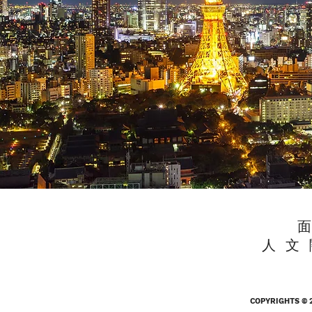
面
人 文 
COPYRIGHTS © 