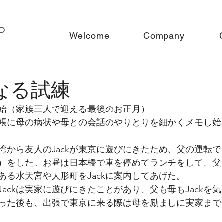
Welcome
Company
たなる試練
年年始（家族三人で迎える最後のお正月）
帳に母の病状や母との会話のやりとりを細かくメモし始
台湾から友人のJackが東京に遊びにきたため、父の運転で
）をした。お昼は日本橋で車を停めてランチをして、父
ある水天宮や人形町をJackに案内してあげた。
ackは実家に遊びにきたことがあり、父も母もJackを
になった後も、出張で東京に来る際は母を励ましに実家ま