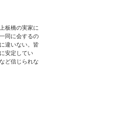
は上板橋の実家に
一同に会するの
に違いない。皆
に安定してい
など信じられな