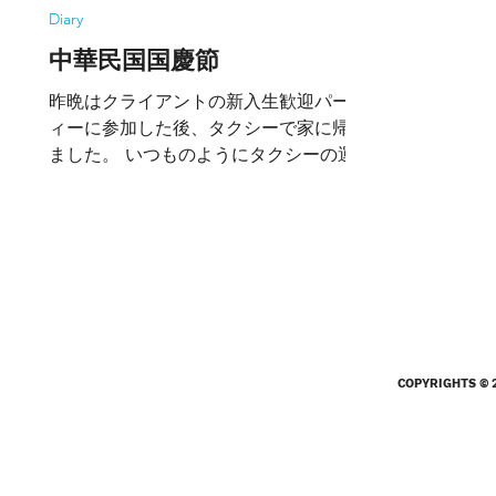
Diary
中華民国国慶節
昨晩はクライアントの新入生歓迎パーテ
ィーに参加した後、タクシーで家に帰り
ました。 いつものようにタクシーの運
転手さんに、「どこの国の人？」「台湾
の生活は楽しいかい？」などの質問攻め
にあいながら、自宅の西門に向かいま
す。 通常であれば、仁愛路を通って、
総統府の横を通り、120...
COPYRIGHTS © 