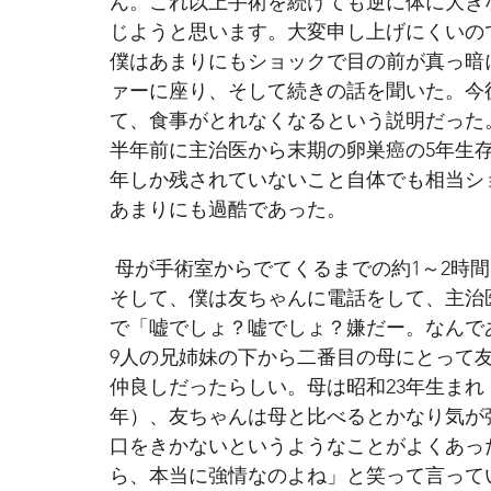
ん。これ以上手術を続けても逆に体に大き
じようと思います。大変申し上げにくいの
僕はあまりにもショックで目の前が真っ暗
ァーに座り、そして続きの話を聞いた。今
て、食事がとれなくなるという説明だった。
半年前に主治医から末期の卵巣癌の5年生
年しか残されていないこと自体でも相当シ
あまりにも過酷であった。
 母が手術室からでてくるまでの約1～2時
そして、僕は友ちゃんに電話をして、主治
で「嘘でしょ？嘘でしょ？嫌だー。なんで
9人の兄姉妹の下から二番目の母にとって
仲良しだったらしい。母は昭和23年生まれ
年）、友ちゃんは母と比べるとかなり気が
口をきかないというようなことがよくあっ
ら、本当に強情なのよね」と笑って言って