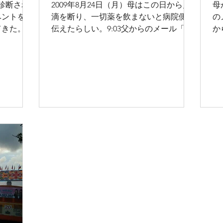
と診断され
2009年8月24日（月）母はこの日から点
母
ベントを目
滴を断り、一切薬を飲まないと病院側に
の
てきた。余
伝えたらしい。9:03父からのメール「今
か
09年7月
病室です。ちょっと前に来ました。A先
ー
何とか三人
生がちょうど病室に来られ話をしまし
に
た。長くても今週いっぱい、2、3日がや
一
まだそうです。