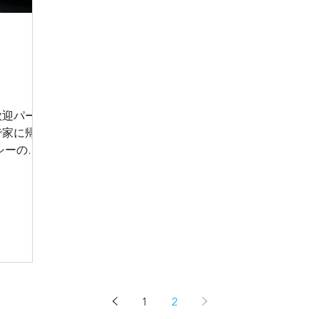
歓迎パーテ
で家に帰り
シーの運
？」「台湾
の質問攻め
向かいま
通って、
1
2