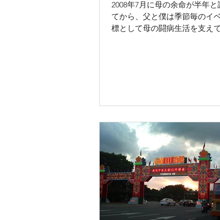
2008年7月に母の余命が半年
てから、父と僕は季節毎のイ
標として母の闘病生活を支え
命宣告から1年。目標であった20
4日の父の65歳の誕生日も、
で祝うことができた。