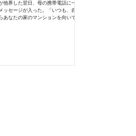
が他界した翌日、母の携帯電話に一通
メッセージが入った。「いつも、自宅
らあなたの家のマンションを向いてエ
ルを送っていましたが、こういう結果
なり、とても残念です。優しい笑顔、
生忘れません。」