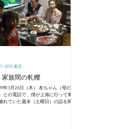
07~2010 東京
7. 家族間の軋轢
009年3月26日（木） 友ちゃん（母の
）との電話で、僕が上海に行って東京
離れていた週末（土曜日）の話を聞い
。 この日は父も外出をする予定があ
、友ちゃんが三軒茶屋の実家に行って
れたのだが、ドアの前でベルを鳴らし