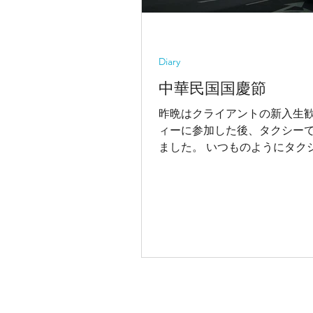
Diary
中華民国国慶節
昨晩はクライアントの新入生
ィーに参加した後、タクシー
ました。 いつものようにタク
転手さんに、「どこの国の人
の生活は楽しいかい？」など
にあいながら、自宅の西門に
す。 通常であれば、仁愛路を
総統府の横を通り、120...