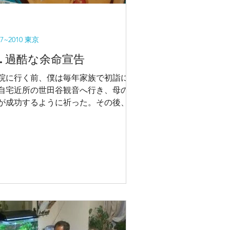
07~2010 東京
4. 過酷な余命宣告
院に行く前、僕は毎年家族で初詣に行
自宅近所の世田谷観音へ行き、母の手
が成功するように祈った。その後、父
徒歩で駒沢の病院へ向かい、手術前で
少緊張している母を激励した。