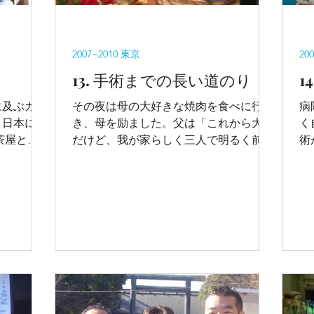
2007~2010 東京
20
13. 手術までの長い道のり
1
半に及ぶカナ
その夜は母の大好きな焼肉を食べに行
病
、日本に帰
き、母を励ました。父は「これから大変
く
茶屋とい
だけど、我が家らしく三人で明るく前向
術
たが、海外
きに癌と闘っていこう！」と言い、僕ら
と
た僕は、狭
は誓い合った。
多
れず、一人