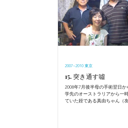
2007~2010 東京
15. 突き通す噓
2008年7月後半母の手術翌日
学先のオーストラリアから一
ていた姪である真由ちゃん（
娘）が母に付き添ってくれた