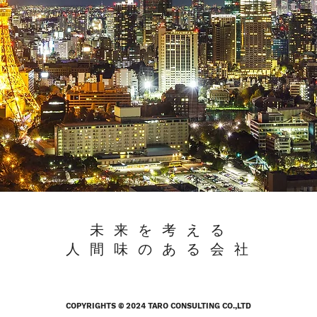
未 来 を 考 え る
人 間 味 の あ る 会 社
COPYRIGHTS © 2024 TARO CONSULTING CO.,LTD